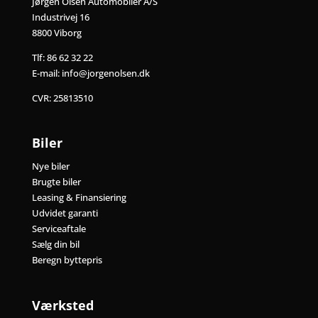
Jørgen Olsen Automobiler A/S
Industrivej 16
8800 Viborg
Tlf:
86 62 32 22
E-mail:
info@jorgenolsen.dk
CVR: 25813510
Biler
Nye biler
Brugte biler
Leasing & Finansiering
Udvidet garanti
Serviceaftale
Sælg din bil
Beregn byttepris
Værksted