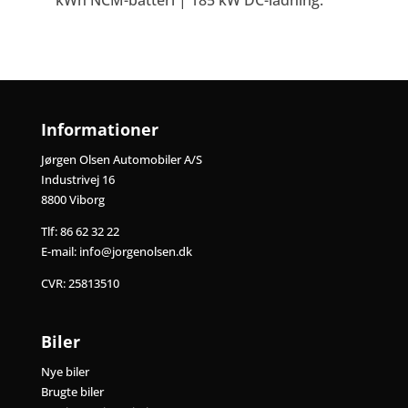
kWh NCM-batteri | 185 kW DC-ladning.
Informationer
Jørgen Olsen Automobiler A/S
Industrivej 16
8800 Viborg
Tlf:
86 62 32 22
E-mail:
info@jorgenolsen.dk
CVR: 25813510
Biler
Nye biler
Brugte biler