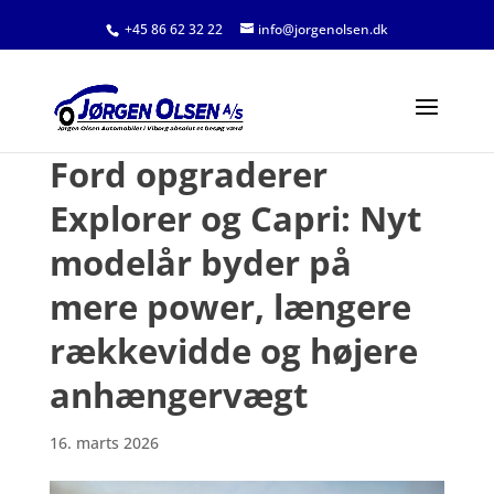
+45 86 62 32 22
info@jorgenolsen.dk
Ford opgraderer
Explorer og Capri: Nyt
modelår byder på
mere power, længere
rækkevidde og højere
anhængervægt
16. marts 2026