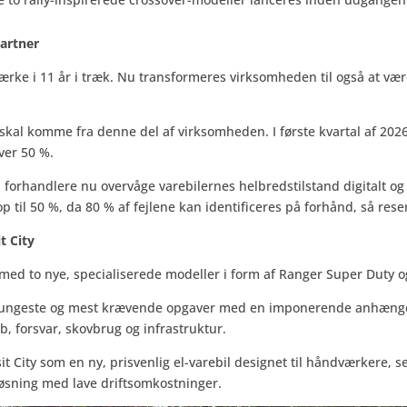
partner
rke i 11 år i træk. Nu transformeres virksomheden til også at vær
Pro skal komme fra denne del af virksomheden. I første kvartal af 2
ver 50 %.
forhandlere nu overvåge varebilernes helbredstilstand digitalt og
p til 50 %, da 80 % af fejlene kan identificeres på forhånd, så res
t City
ed to nye, specialiserede modeller i form af Ranger Super Duty og 
de tungeste og mest krævende opgaver med en imponerende anhænger
b, forsvar, skovbrug og infrastruktur.
t City som en ny, prisvenlig el-varebil designet til håndværkere, s
løsning med lave driftsomkostninger.