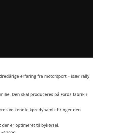
dårige erfaring fra motorsport – især rally.
ilie. Den skal produceres på Fords fabrik i
 Fords velkendte køredynamik bringer den
 der er optimeret til bykørsel.
 af 2029.