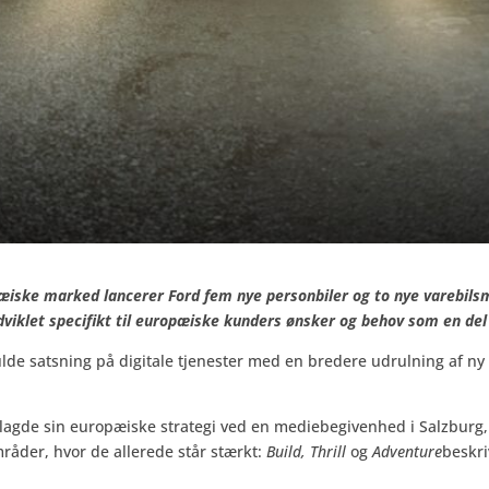
æiske marked lancerer Ford fem nye personbiler og to nye varebilsm
dviklet specifikt til europæiske kunders ønsker og behov som en del
lde satsning på digitale tjenester med en bredere udrulning af ny
mlagde sin europæiske strategi ved en mediebegivenhed i Salzburg,
mråder, hvor de allerede står stærkt:
Build, Thrill
og
Adventure
beskr