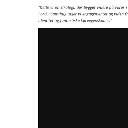
“Dette er en strategi, der bygger videre på vores 
Ford.
“Samtidig tager vi engagementet og viden fr
identitet og fantastiske køreegenskaber.”