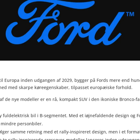
l Europa inden udgangen af 2029, bygger på Fords mere end hundre
ed med skarpe køreegenskaber, tilpasset europæiske forhold.
af de nye modeller er en rå, kompakt SUV i den ikoniske Bronco-fam
y fuldelektrisk bil i B-segmentet. Med et iøjnefaldende design og
f mindre personbiler.
følger samme retning med et rally-inspireret design, men i et format
e to rally-inspirerede crossover-modeller lanceres inden udgangen