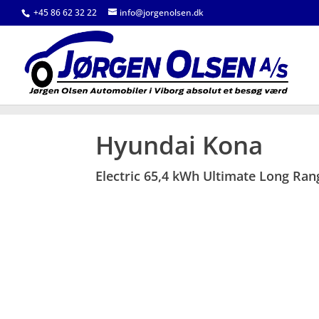
+45 86 62 32 22
info@jorgenolsen.dk
<
Tilbage til søgeresultat
Hyundai Kona
Electric 65,4 kWh Ultimate Long Ran