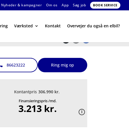
Nyheder & kampagner
Om os
App
Søg job
BOOK SERVICE
ring
Værksted
Kontakt
Overvejer du også en elbil?
86623222
Ring mig op
Kontantpris
306.990 kr.
Finansieringspris /md.
3.213 kr.