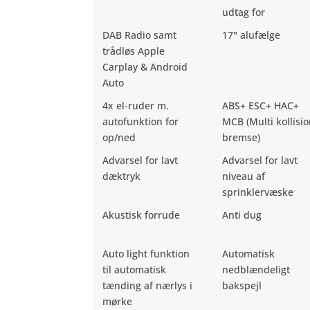
udtag for
DAB Radio samt
17" alufælge
trådløs Apple
Carplay & Android
Auto
4x el-ruder m.
ABS+ ESC+ HAC+
autofunktion for
MCB (Multi kollisi
op/ned
bremse)
Advarsel for lavt
Advarsel for lavt
dæktryk
niveau af
sprinklervæske
Akustisk forrude
Anti dug
Auto light funktion
Automatisk
til automatisk
nedblændeligt
tænding af nærlys i
bakspejl
mørke