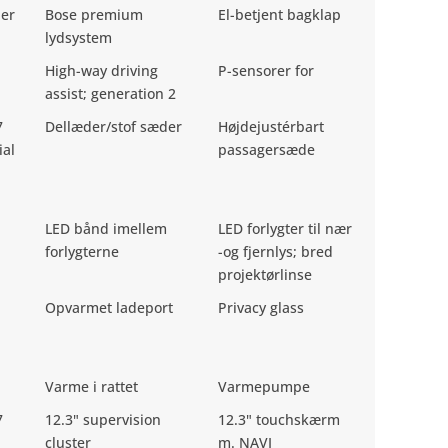
ler
Bose premium
El-betjent bagklap
lydsystem
High-way driving
P-sensorer for
assist; generation 2
7
Dellæder/stof sæder
Højdejustérbart
ial
passagersæde
LED bånd imellem
LED forlygter til nær
forlygterne
-og fjernlys; bred
projektørlinse
Opvarmet ladeport
Privacy glass
Varme i rattet
Varmepumpe
7
12.3" supervision
12.3" touchskærm
cluster
m. NAVI