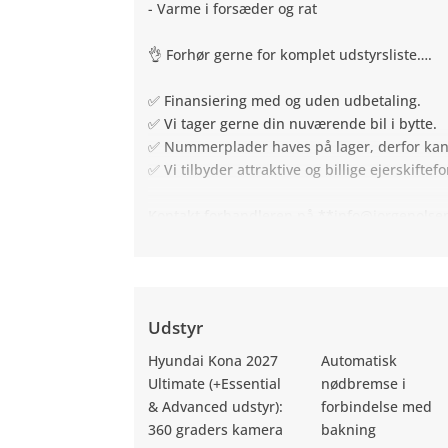
- Varme i forsæder og rat
👌 Forhør gerne for komplet udstyrsliste….
✅ Finansiering med og uden udbetaling.
✅ Vi tager gerne din nuværende bil i bytte.
✅ Nummerplader haves på lager, derfor ka
✅ Vi tilbyder attraktive og billige ejerskiftef
Kontakt forhandleren på **info@jorgenolse
Udstyr
Hyundai Kona 2027
Automatisk
Ultimate (+Essential
nødbremse i
& Advanced udstyr):
forbindelse med
360 graders kamera
bakning