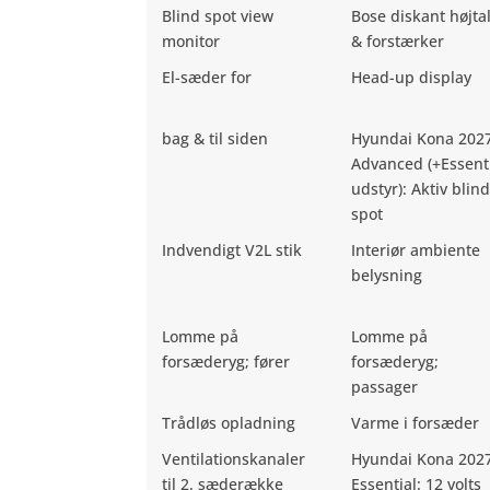
Blind spot view
Bose diskant højta
monitor
& forstærker
El-sæder for
Head-up display
bag & til siden
Hyundai Kona 202
Advanced (+Essent
udstyr): Aktiv blind
spot
Indvendigt V2L stik
Interiør ambiente
belysning
Lomme på
Lomme på
forsæderyg; fører
forsæderyg;
passager
Trådløs opladning
Varme i forsæder
Ventilationskanaler
Hyundai Kona 202
til 2. sæderække
Essential: 12 volts