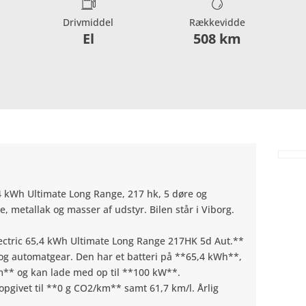
Drivmiddel
Rækkevidde
El
508 km
4 kWh Ultimate Long Range, 217 hk, 5 døre og
metallak og masser af udstyr. Bilen står i Viborg.
lectric 65,4 kWh Ultimate Long Range 217HK 5d Aut.**
g automatgear. Den har et batteri på **65,4 kWh**,
m** og kan lade med op til **100 kW**.
pgivet til **0 g CO2/km** samt 61,7 km/l. Årlig