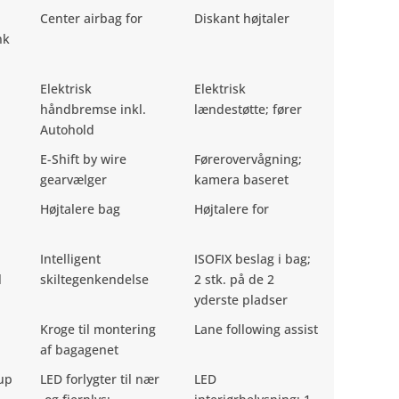
Center airbag for
Diskant højtaler
nk
Elektrisk
Elektrisk
håndbremse inkl.
lændestøtte; fører
Autohold
E-Shift by wire
Førerovervågning;
gearvælger
kamera baseret
Højtalere bag
Højtalere for
Intelligent
ISOFIX beslag i bag;
l
skiltegenkendelse
2 stk. på de 2
yderste pladser
Kroge til montering
Lane following assist
af bagagenet
up
LED forlygter til nær
LED