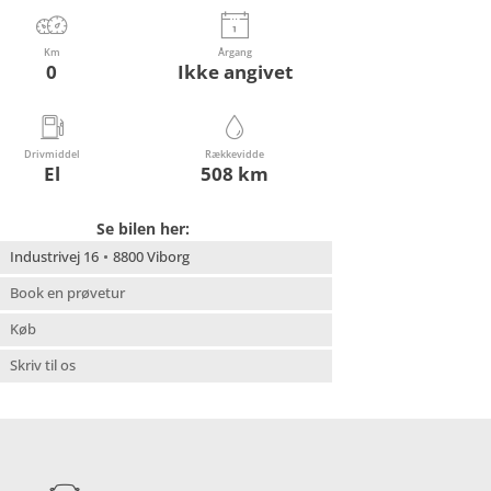
Km
Årgang
0
Ikke angivet
Drivmiddel
Rækkevidde
El
508 km
Se bilen her:
Industrivej 16
8800 Viborg
Book en prøvetur
Køb
Skriv til os