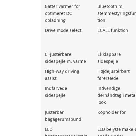
Batterivarmer for
Bluetooth m.
optimeret DC
stemmestyringsfu
opladning
tion
Drive mode select
ECALL funktion
El-justérbare
El-klapbare
sidespejle m. varme
sidespejle
High-way driving
Højdejustérbart
assist
førersæde
Indfarvede
Indvendige
sidespejle
dørhåndtag i meta
look
Justérbar
Kopholder for
bagagerumsbund
LED
LED belyste make-